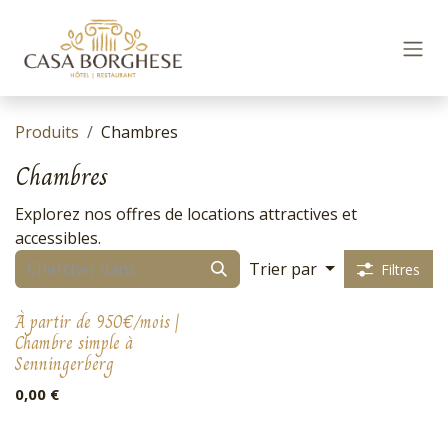
Se rendre au contenu
Produits
Chambres
Chambres
Explorez nos offres de locations attractives et
accessibles.
Trier par
Filtres
À partir de 950€/mois |
Chambre simple à
Senningerberg
0,00
€